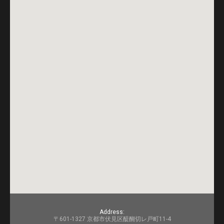
Address:
〒601-1327 京都市伏見区醍醐切レ戸町11-4