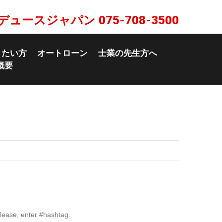
デュースジャパン
075-708-3500
りたい方
オートローン
士業の先生方へ
概要
lease, enter #hashtag.