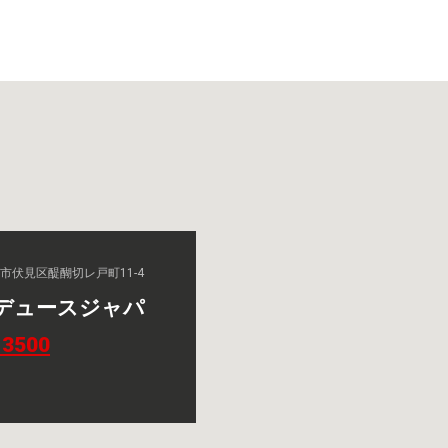
京都市伏見区醍醐切レ戸町11-4
デュースジャパ
-3500