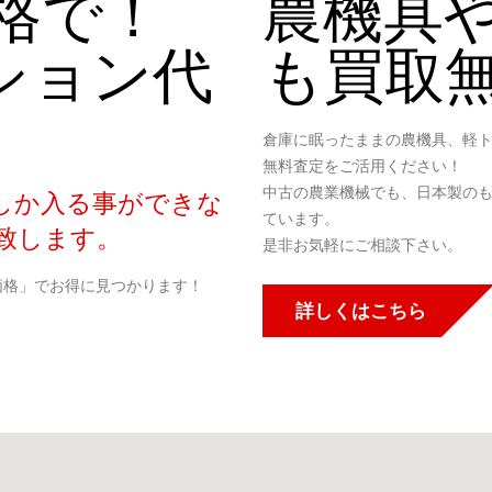
格で！
農機具
ション代
も買取
倉庫に眠ったままの農機具、軽
無料査定をご活用ください！
中古の農業機械でも、日本製の
しか入る事ができな
ています。
致します。
是非お気軽にご相談下さい。
価格」でお得に見つかります！
詳しくはこちら