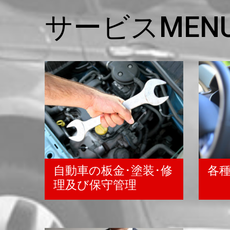
サービスMEN
自動車の板金･塗装･修
各
理及び保守管理