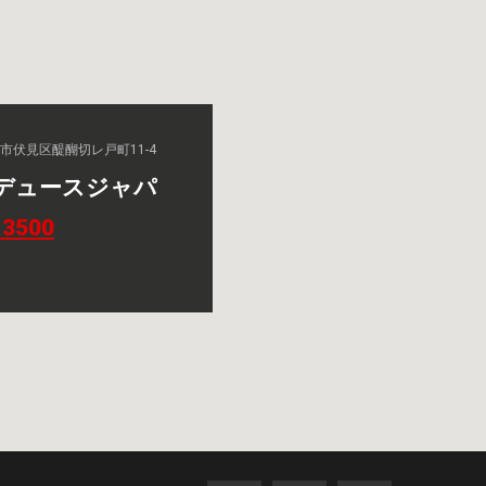
京都市伏見区醍醐切レ戸町11-4
デュースジャパ
-3500