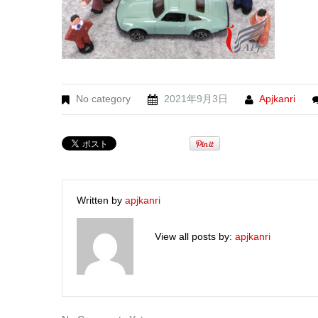
No category
2021年9月3日
Apjkanri
Written by
apjkanri
View all posts by:
apjkanri