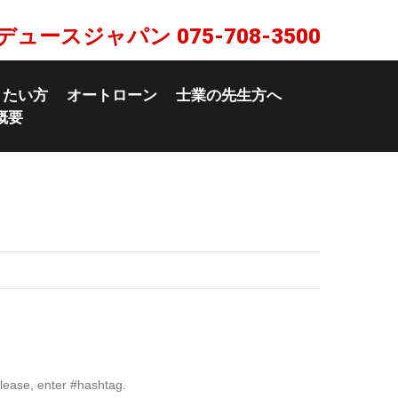
デュースジャパン
075-708-3500
りたい方
オートローン
士業の先生方へ
概要
lease, enter #hashtag.