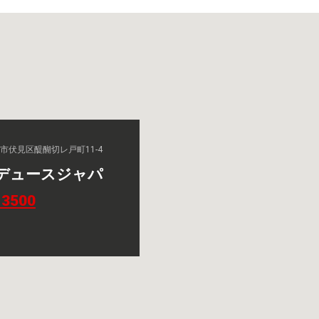
京都市伏見区醍醐切レ戸町11-4
デュースジャパ
-3500