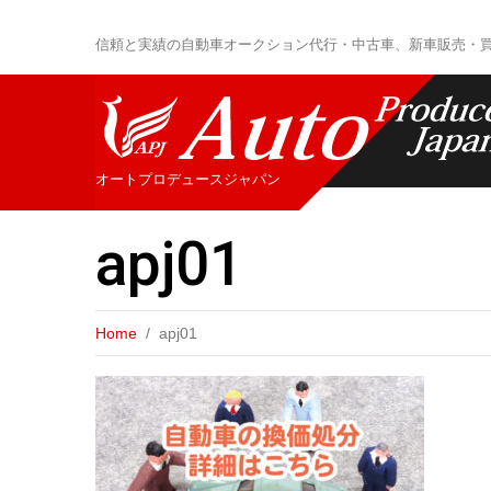
信頼と実績の自動車オークション代行・中古車、新車販売・
オートプロデュースジャパン
apj01
Home
apj01