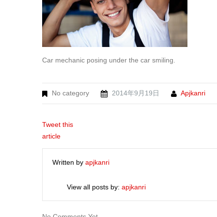
Car mechanic posing under the car smiling.
No category
2014年9月19日
Apjkanri
Tweet this
article
Written by
apjkanri
View all posts by:
apjkanri
No Comments Yet.