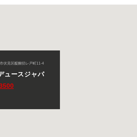
京都市伏見区醍醐切レ戸町11-4
デュースジャパ
-3500