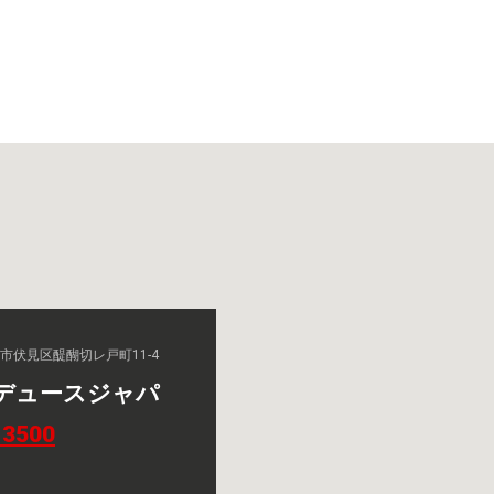
京都市伏見区醍醐切レ戸町11-4
デュースジャパ
-3500