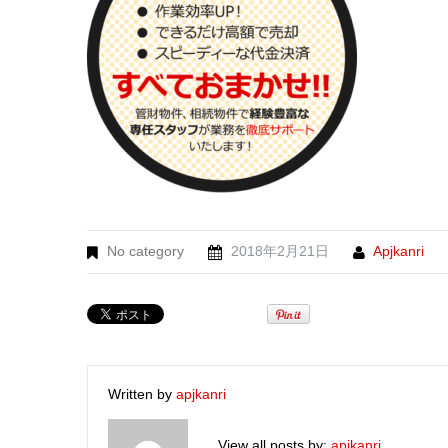
No category
2018年2月21日
Apjkanri
Written by
apjkanri
View all posts by:
apjkanri