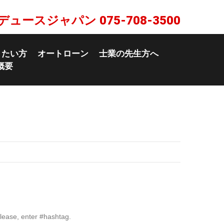
デュースジャパン
075-708-3500
りたい方
オートローン
士業の先生方へ
概要
lease, enter #hashtag.