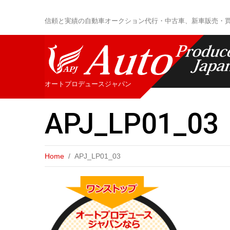
信頼と実績の自動車オークション代行・中古車、新車販売・
オートプロデュースジャパン
APJ_LP01_03
Home
APJ_LP01_03