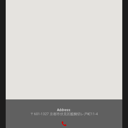
Address:
〒601-1327 京都市伏見区醍醐切レ戸町11-4