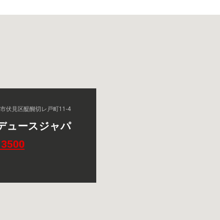
京都市伏見区醍醐切レ戸町11-4
デュースジャパ
-3500