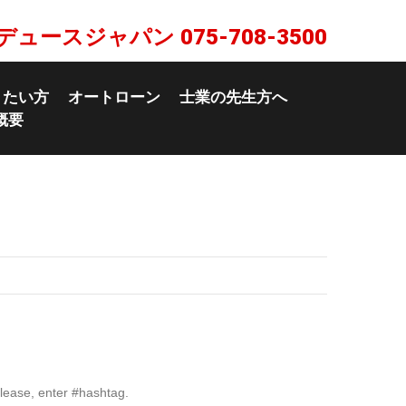
デュースジャパン
075-708-3500
りたい方
オートローン
士業の先生方へ
概要
lease, enter #hashtag.