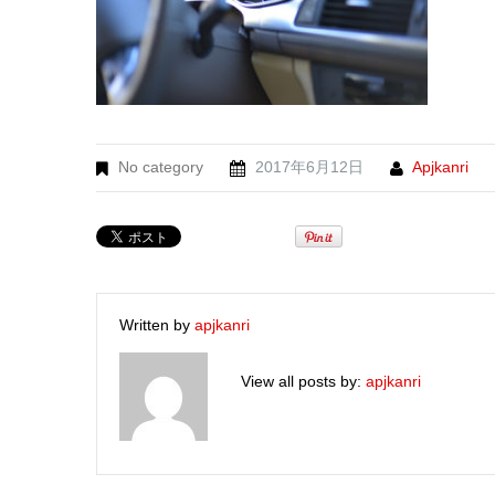
No category
2017年6月12日
Apjkanri
Written by
apjkanri
View all posts by:
apjkanri